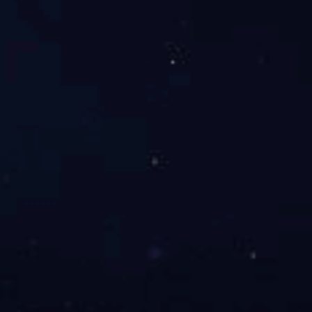
欧表
 手摇式兆欧表