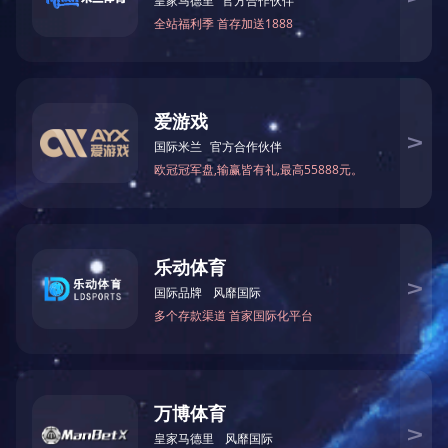
开云手机官方版登录入口-开云（中国） 是由原上海第六电表厂转
制而来,本企业是专业设计制造“梅格牌”绝缘电阻表，已有50多的历
史。拥有完善的研制测试能力，技术先进，工艺精湛，质量控制严
格。生产的产品有绝缘电阻表，接地电阻表，测湿仪，高阻计，耐压
试验仪，交直流电阻箱，标准电容器，标准电感箱，高压电桥系列，
稳压电源系列及各类开关电源。
企业在新品开发，设计及新材料的使用方面一直在同行中处于杰
出地位。近年来，又开发国际市场，出口的产品，品种和规模已日益
扩大，远销美国，东南亚，港澳等国家和地区。
“梅格”为本企业产品的注册商标。
版权所有 2020 开云手机官方版登录入口-开云（中国）