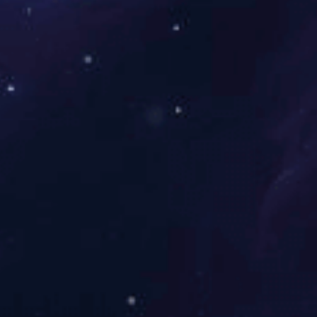
产品中心
标准电感器系列
→
开云手机官方版登录入
→
口-开云（中国）
高阻计系列
→