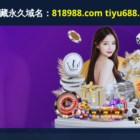
首页
关于我们
产品中心