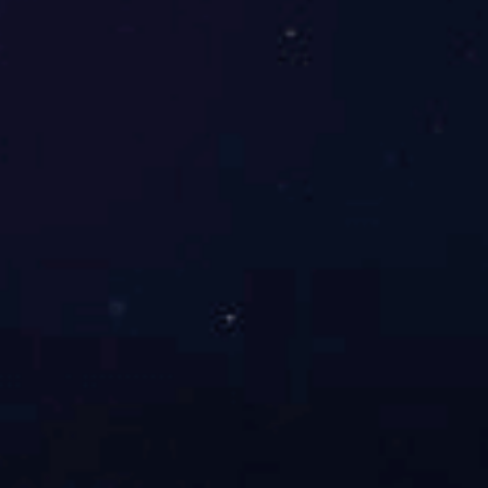
zc-7手摇式兆欧