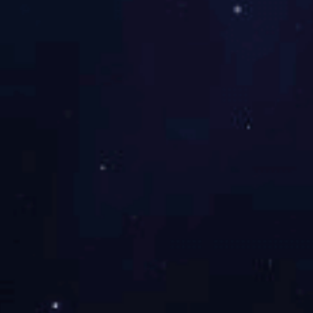
接地电阻测试仪系列
→
工业测试仪器系列
→
开云手机官方版
登录入口-开云
（中国）