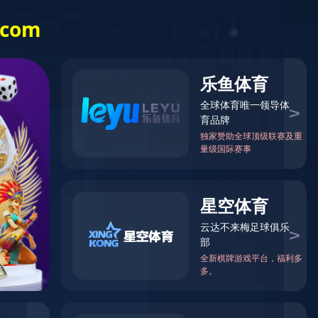
021-62476799 / 021-64732486
服务热线：
案例展示
新闻资讯
开云手机官
方版登录入
口-开云（中
国）