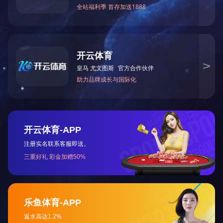
电容量 1～1。111
工作电压 50V
外形尺寸/重量 448W * 174D * 133H / 4。7（MM
/KG）
主要用途及特点:
在交流电路中作可变标准电容器或电桥的可变桥臂，
滤波和振荡电路的组件。
版权所有 2020 开云手机官方版登录入口-开云（中国）
电 话
地 图
分 享
短 信