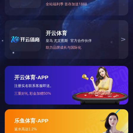
QS87型固体绝缘材料介电常数及介损测量装置
简介：
本说明书是QS87型高精密高压电容电桥的安装和使用
说明书。
QS87型高精密高压电容电桥有如下特点。主电桥采用
电流比较仪的原理，具有操作方便可靠、测量精度
高、读数位数多、线性度好，不受环境湿度影响，仪
器显示采用大屏幕TFT，可显示电容值Cx、介损值
tgδ、试验电压Upk/√2、电感量Lx、品质因数Q、测试