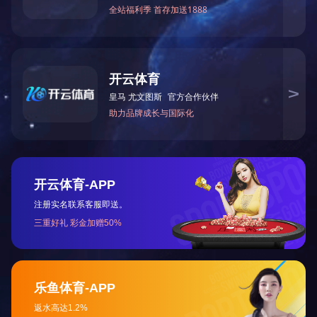
电容测量范围
电容比率值的测量准确度 ±0.00005%
TGδX测量范围 ±0.111110 准确度 ±0.5%TGδ ± 5*105
外形尺寸/重量 540W * 380D * 550H / 40（MM /KG）
主要用途及特点:
测量电力电缆、互感器、套管、电力电容等电力设备
的电容值及损耗值。
版权所有 2020 开云手机官方版登录入口-开云（中国）
电 话
地 图
分 享
短 信