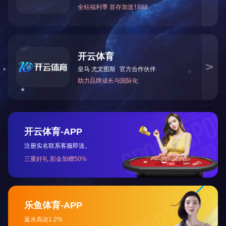
技术参数：
型号 BR8/1 BR/2 BR8/3 BR/4 标准电容器
名义值（H） 0.001 0.01 0.1 1
准确度 ±5% ±0.2% ±0.2% ±0.2%
额定工作电压 50V 外形尺寸/重量 151W * 112D * 123H
/ 4（MM /KG） 主要用途及特点:
供计量部门和实验室作电容的工作标准。
版权所有 2020 开云手机官方版登录入口-开云（中国）