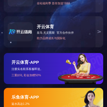
高电阻测量范围 (Ω)1*103～1* 1012准确度 ±1 %～±10
%
微电流测量范围 (A)1*10-3～1* 10-14准确度 ±0.5%～
±1.5%
直流电压测量范围 0～1000 准确度 ±1 %
高电阻测试电压 10V 25V 50V 100V 250V 500V
1000V
外形尺寸/重量 271W * 309D * 115H / 5（MM /KG）
主要用途及特点:
用于各行各业防静电表面电阻、体积电阻、绝缘材
料、微电流及直流电压的测试。本仪器设计上采用微
处理器以改善测量功能和提高测量速度；开关和控制
按钮都是轻触摸键，除一般高阻计的功能外还具有微