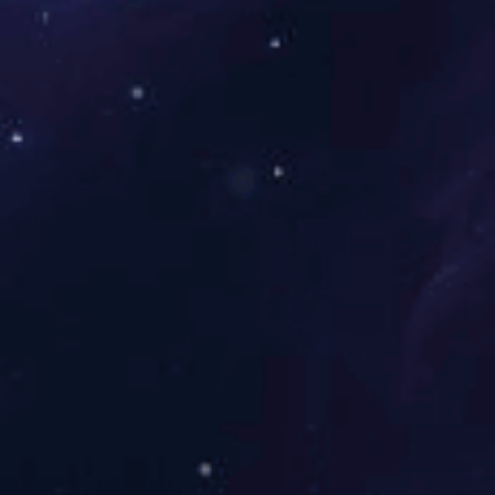
产品中心
标准电感器系列
→
开云手机官方版登录入
→
口-开云（中国）
高阻计系列
→