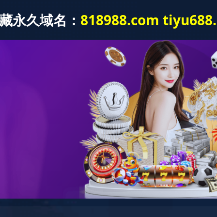
首页
关于我们
产品中心