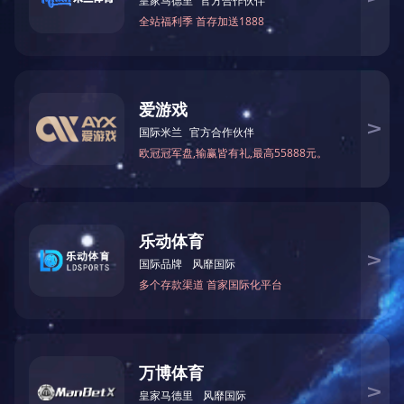
绝缘测试用电极箱
查看详情
当前第2页
上一页
下一页
一共13条
版权所有 2020 开云手机官方版登录入口-开云（中国）