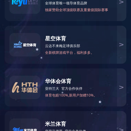
PRODUCT
产品中心
产品中心